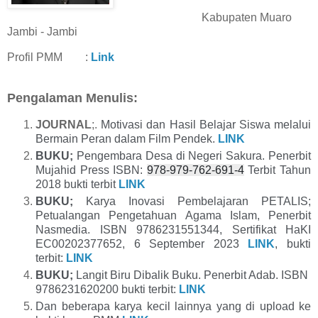
Kabupaten Muaro
Jambi - Jambi
Profil PMM :
Link
Pengalaman Menulis:
JOURNAL
;.
Motivasi dan Hasil Belajar Siswa melalui
Bermain Peran dalam Film Pendek.
LINK
BUKU;
Pengembara Desa di Negeri Sakura. Penerbit
Mujahid Press ISBN:
978-979-762-691-4
Terbit Tahun
2018 bukti terbit
LINK
BUKU;
Karya Inovasi Pembelajaran PETALIS;
Petualangan Pengetahuan Agama Islam, Penerbit
Nasmedia. ISBN 9786231551344, Sertifikat HaKI
EC00202377652, 6 September 2023
LINK
, bukti
terbit:
LINK
BUKU;
Langit Biru Dibalik Buku. Penerbit Adab. ISBN
9786231620200 bukti terbit:
LINK
Dan beberapa karya kecil lainnya yang di upload ke