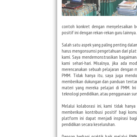
contoh konkret dengan menyelesaikan b
positif ini dengan rekan-rekan guru lainnya.
Salah
satu aspek yang paling penting da
harus mengonsumsi pengetahuan dari platf
kami. Saya mendemonstrasikan bagaima
kami sehari-hari.
Misalnya, jika ada mod
merencanakan sebuah pelajaran dengan m
PMM.
Tidak
hanya itu, saya juga mend
memberikan dukungan dan panduan tentan
materi yang mereka pelajari di PMM. In
teknologi pendidikan, atau penggunaan su
Melalui
kolaborasi ini, kami tidak han
memberikan kontribusi positif bagi ko
platform ini dapat menjadi inspirasi ba
pendidikan secara
keseluruhan.
Dengan
berbagi praktik baik melalui PM