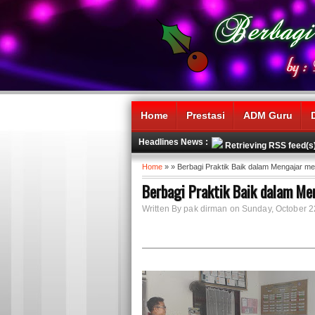
Home
Prestasi
ADM Guru
Headlines News :
Retrieving RSS feed(s
Home
» » Berbagi Praktik Baik dalam Mengajar me
Berbagi Praktik Baik dalam Me
Written By pak dirman on Sunday, October 2