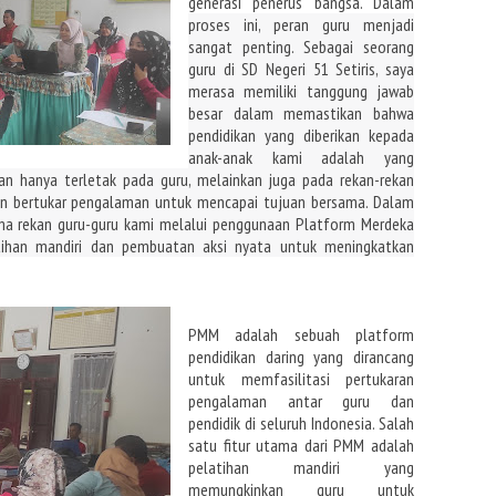
generasi penerus bangsa. Dalam
proses ini, peran guru menjadi
sangat penting. Sebagai seorang
guru di SD
Negeri 51 Setiris, saya
merasa memiliki tanggung jawab
besar dalam memastikan
bahwa
pendidikan yang diberikan kepada
anak-anak kami adalah yang
an hanya terletak pada guru, melainkan juga pada
rekan-rekan
an bertukar pengalaman untuk
mencapai tujuan bersama. Dalam
ama
rekan guru-guru kami melalui penggunaan Platform Merdeka
tihan mandiri dan pembuatan aksi nyata untuk meningkatkan
PMM
adalah sebuah platform
pendidikan daring yang dirancang
untuk memfasilitasi
pertukaran
pengalaman antar guru dan
pendidik di seluruh Indonesia. Salah
satu
fitur utama dari PMM adalah
pelatihan mandiri yang
memungkinkan guru untuk