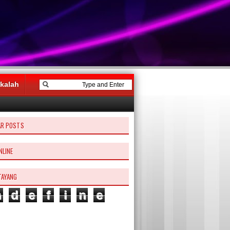
kalah
AR POSTS
NLINE
TAYANG
n
d
e
f
i
n
e