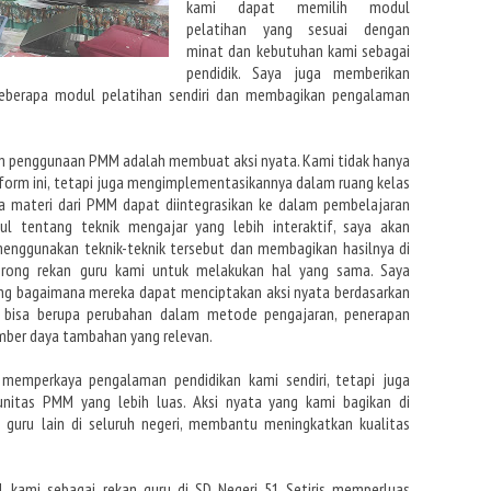
kami dapat memilih modul
pelatihan yang sesuai dengan
minat dan kebutuhan kami sebagai
pendidik. Saya juga memberikan
eberapa modul pelatihan sendiri dan membagikan pengalaman
lam penggunaan PMM adalah membuat aksi nyata.
Kami tidak hanya
orm ini, tetapi juga
mengimplementasikannya dalam ruang kelas
na
materi dari PMM dapat diintegrasikan ke dalam pembelajaran
ul tentang teknik mengajar yang lebih interaktif, saya
akan
enggunakan teknik-teknik tersebut
dan membagikan hasilnya di
orong rekan guru kami untuk melakukan hal yang sama. Saya
g bagaimana mereka dapat menciptakan aksi nyata berdasarkan
i bisa berupa perubahan dalam metode pengajaran, penerapan
mber daya tambahan yang relevan.
ya memperkaya pengalaman pendidikan kami sendiri,
tetapi juga
munitas PMM yang lebih luas.
Aksi nyata yang kami bagikan di
gi guru
lain di seluruh negeri, membantu meningkatkan kualitas
M, kami sebagai rekan guru di SD Negeri 51
Setiris memperluas