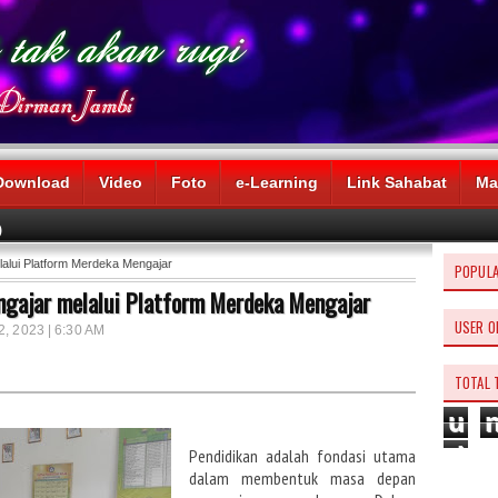
Download
Video
Foto
e-Learning
Link Sahabat
Ma
)
lalui Platform Merdeka Mengajar
POPUL
ngajar melalui Platform Merdeka Mengajar
USER O
2, 2023 | 6:30 AM
TOTAL 
u
d
Pendidikan adalah fondasi utama
dalam membentuk masa depan