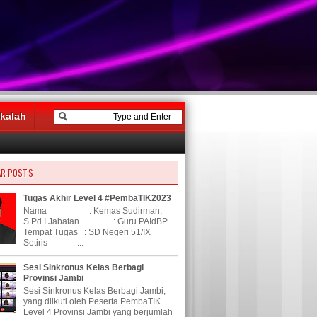
kalah
AR POSTS
Tugas Akhir Level 4 #PembaTIK2023
Nama : Kemas Sudirman,
S.Pd.I Jabatan : Guru PAIdBP
Tempat Tugas : SD Negeri 51/IX
Setiris ...
Sesi Sinkronus Kelas Berbagi
Provinsi Jambi
Sesi Sinkronus Kelas Berbagi Jambi,
yang diikuti oleh Peserta PembaTIK
Level 4 Provinsi Jambi yang berjumlah