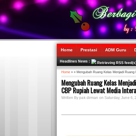
Home
Prestasi
ADM Guru
Headlines News :
Retrieving RSS feed(s
Home
» » Mengubah Ruang Kelas Menjadi Ruang P
Mengubah Ruang Kelas Menjadi
CBP Rupiah Lewat Media Intera
Written By pak dirman on Saturday, June 6, 