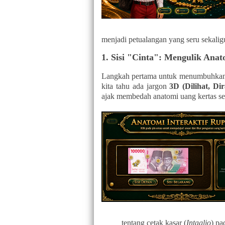
menjadi petualangan yang seru sekalig
1. Sisi "Cinta": Mengulik Ana
Langkah pertama untuk menumbuhkan ra
kita tahu ada jargon
3D (Dilihat, Di
ajak membedah anatomi uang kertas sec
tentang cetak kasar (
Intaglio
) pa