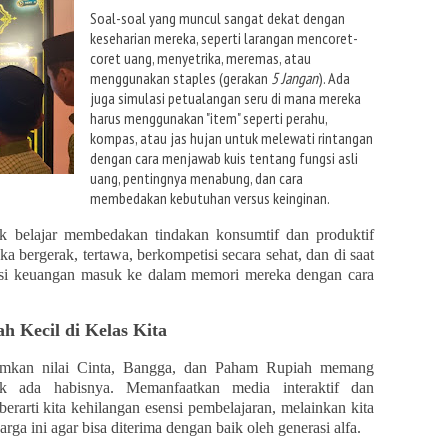
Soal-soal yang muncul sangat dekat dengan
keseharian mereka, seperti larangan mencoret-
coret uang, menyetrika, meremas, atau
menggunakan staples (gerakan
5 Jangan
). Ada
juga simulasi petualangan seru di mana mereka
harus menggunakan "item" seperti perahu,
kompas, atau jas hujan untuk melewati rintangan
dengan cara menjawab kuis tentang fungsi asli
uang, pentingnya menabung, dan cara
membedakan kebutuhan versus keinginan.
anak belajar membedakan tindakan konsumtif dan produktif
 bergerak, tertawa, berkompetisi secara sehat, dan di saat
erasi keuangan masuk ke dalam memori mereka dengan cara
h Kecil di Kelas Kita
mkan nilai Cinta, Bangga, dan Paham Rupiah memang
ak ada habisnya. Memanfaatkan media interaktif dan
erarti kita kehilangan esensi pembelajaran, melainkan kita
ga ini agar bisa diterima dengan baik oleh generasi alfa.