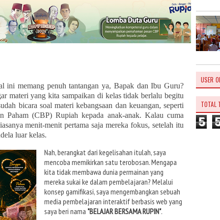
USER O
ital ini memang penuh tantangan ya, Bapak dan Ibu Guru?
ar materi yang kita sampaikan di kelas tidak berlalu begitu
TOTAL 
 sudah bicara soal materi kebangsaan dan keuangan, seperti
an Paham (CBP) Rupiah kepada anak-anak. Kalau cuma
5
asanya menit-menit pertama saja mereka fokus, setelah itu
ela luar kelas.
Nah, berangkat dari kegelisahan itulah, saya
mencoba memikirkan satu terobosan. Mengapa
kita tidak membawa dunia permainan yang
mereka sukai ke dalam pembelajaran? Melalui
konsep gamifikasi, saya mengembangkan sebuah
media pembelajaran interaktif berbasis web yang
saya beri nama
"BELAJAR BERSAMA RUPIN"
.