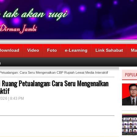
Download
Video
Foto
e-Learning
Link Sahabat
Ma
)
etualangan: Cara Seru Mengenalkan CBP Rupiah Lewat Media Interaktif
POPUL
 Ruang Petualangan: Cara Seru Mengenalkan
ktif
2026 | 8:43 PM