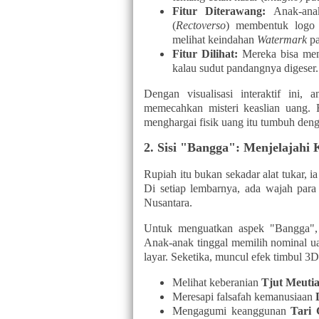
Fitur Diterawang:
Anak-anak
(
Rectoverso
) membentuk logo B
melihat keindahan
Watermark
pa
Fitur Dilihat:
Mereka bisa men
kalau sudut pandangnya digeser.
Dengan visualisasi interaktif ini,
memecahkan misteri keaslian uang. R
menghargai fisik uang itu tumbuh deng
2. Sisi "Bangga": Menjelajah
Rupiah itu bukan sekadar alat tukar, i
Di setiap lembarnya, ada wajah para 
Nusantara.
Untuk menguatkan aspek "Bangga", 
Anak-anak tinggal memilih nominal ua
layar. Seketika, muncul efek timbul 
Melihat keberanian
Tjut Meuti
Meresapi falsafah kemanusiaan
Mengagumi keanggunan
Tari