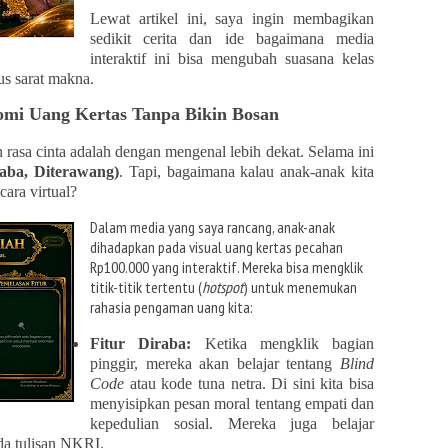
Lewat artikel ini, saya ingin membagikan
sedikit cerita dan ide bagaimana media
interaktif ini bisa mengubah suasana kelas
us sarat makna.
tomi Uang Kertas Tanpa Bikin Bosan
sa cinta adalah dengan mengenal lebih dekat. Selama ini
raba, Diterawang)
. Tapi, bagaimana kalau anak-anak kita
ara virtual?
Dalam media yang saya rancang, anak-anak
dihadapkan pada visual uang kertas pecahan
Rp100.000 yang interaktif. Mereka bisa mengklik
titik-titik tertentu (
hotspot
) untuk menemukan
rahasia pengaman uang kita:
Fitur Diraba:
Ketika mengklik bagian
pinggir, mereka akan belajar tentang
Blind
Code
atau kode tuna netra. Di sini kita bisa
menyisipkan pesan moral tentang empati dan
kepedulian sosial. Mereka juga belajar
da tulisan NKRI.