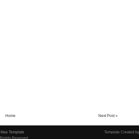
Home
Next Post »
|
Mas Template
Template Created b
l Rights Reserved