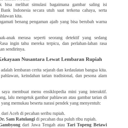
 bisa melihat simulasi bagaimana gambar saling isi
ank Indonesia secara utuh saat terkena cahaya, serta
hlawan kita.
gamati benang pengaman ajaib yang bisa berubah warna
 anak-anak merasa seperti seorang detektif yang sedang
asa ingin tahu mereka terpicu, dan perlahan-lahan rasa
an sendirinya.
i Kekayaan Nusantara Lewat Lembaran Rupiah
a adalah lembaran cerita sejarah dan kedaulatan bangsa kita.
pahlawan, keindahan tarian tradisional, dan pesona alam
saya membuat menu ensiklopedia mini yang interaktif.
ng, lalu mengetuk gambar pahlawan atau gambar tarian di
3D yang memukau beserta narasi pendek yang menyentuh:
a
dari Aceh di pecahan seribu rupiah.
Dr. Sam Ratulangi
di pecahan dua puluh ribu rupiah.
 Gambyong
dari Jawa Tengah atau
Tari Topeng Betawi