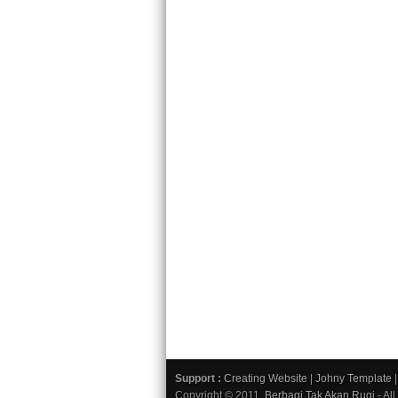
Support :
Creating Website
|
Johny Template
Copyright © 2011.
Berbagi Tak Akan Rugi
- Al