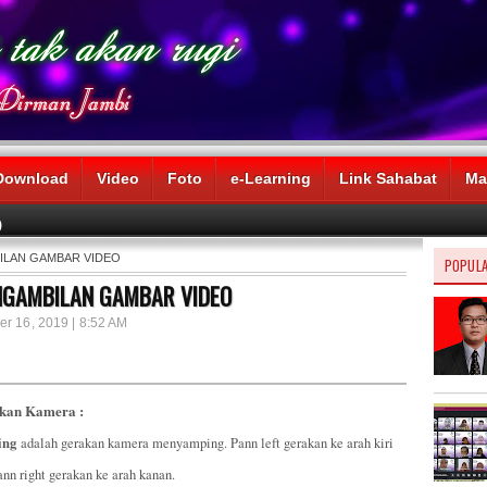
Download
Video
Foto
e-Learning
Link Sahabat
Ma
)
BILAN GAMBAR VIDEO
POPUL
NGAMBILAN GAMBAR VIDEO
er 16, 2019 | 8:52 AM
kan Kamera :
ing
adalah gerakan kamera menyamping. Pann left gerakan ke arah kiri
ann right gerakan ke arah kanan.