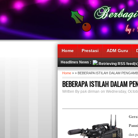
Home
Prestasi
ADM Guru
Headlines News :
Retrieving RSS feed(s
Home
» » BEBERAPA ISTILAH DALAM PENGAM
BEBERAPA ISTILAH DALAM PE
Written By pak dirman on Wednesday, Octob
Gera
Pann
dan p