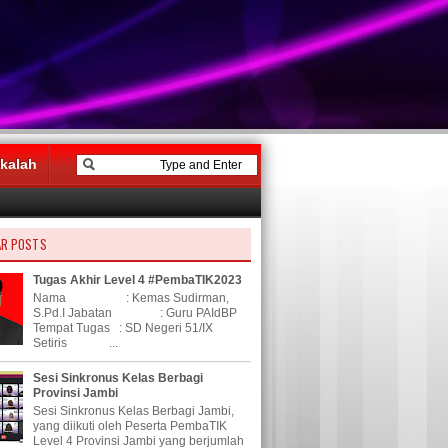
kalah
AR POSTS
Tugas Akhir Level 4 #PembaTIK2023
Nama : Kemas Sudirman,
S.Pd.I Jabatan : Guru PAIdBP
Tempat Tugas : SD Negeri 51/IX
Setiris ...
Sesi Sinkronus Kelas Berbagi
Provinsi Jambi
Sesi Sinkronus Kelas Berbagi Jambi,
yang diikuti oleh Peserta PembaTIK
Level 4 Provinsi Jambi yang berjumlah