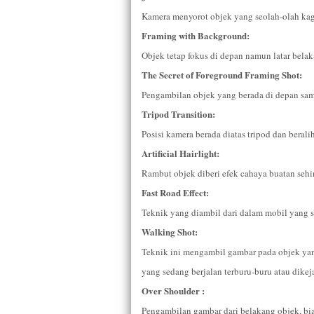
Kamera menyorot objek yang seolah-olah kag
Framing with Background:
Objek tetap fokus di depan namun latar bela
The Secret of Foreground Framing Shot:
Pengambilan objek yang berada di depan sam
Tripod Transition:
Posisi kamera berada diatas tripod dan beralih
Artificial Hairlight:
Rambut objek diberi efek cahaya buatan sehi
Fast Road Effect:
Teknik yang diambil dari dalam mobil yang 
Walking Shot:
Teknik ini mengambil gambar pada objek ya
yang sedang berjalan terburu-buru atau dikeja
Over Shoulder :
Pengambilan gambar dari belakang objek, bias