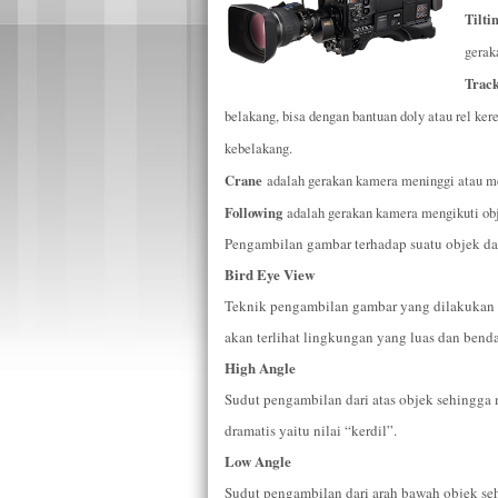
Tilti
gerak
Trac
belakang, bisa dengan bantuan doly atau rel ke
kebelakang.
Crane
adalah gerakan kamera meninggi atau m
Following
adalah gerakan kamera mengikuti obj
Pengambilan gambar terhadap suatu objek da
Bird Eye View
Teknik pengambilan gambar yang dilakukan d
akan terlihat lingkungan yang luas dan benda
High Angle
Sudut pengambilan dari atas objek sehingga m
dramatis yaitu nilai “kerdil”.
Low Angle
Sudut pengambilan dari arah bawah objek seh