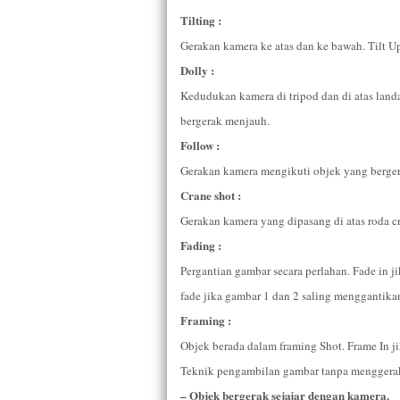
Tilting :
Gerakan kamera ke atas dan ke bawah. Tilt 
Dolly :
Kedudukan kamera di tripod dan di atas landa
bergerak menjauh.
Follow :
Gerakan kamera mengikuti objek yang berger
Crane shot :
Gerakan kamera yang dipasang di atas roda c
Fading :
Pergantian gambar secara perlahan. Fade in j
fade jika gambar 1 dan 2 saling menggantika
Framing :
Objek berada dalam framing Shot. Frame In ji
Teknik pengambilan gambar tanpa menggerak
– Objek bergerak sejajar dengan kamera.