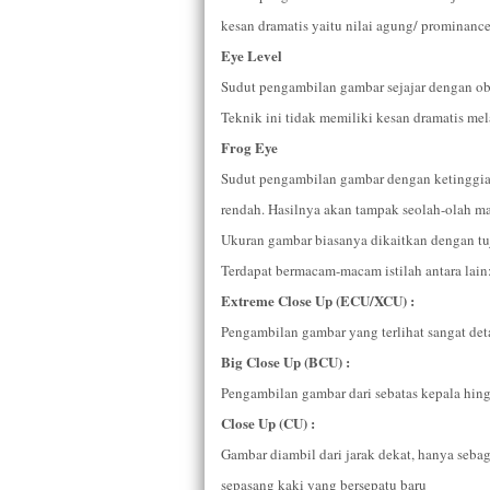
kesan dramatis yaitu nilai agung/ prominanc
Eye Level
Sudut pengambilan gambar sejajar dengan ob
Teknik ini tidak memiliki kesan dramatis mel
Frog Eye
Sudut pengambilan gambar dengan ketinggian
rendah. Hasilnya akan tampak seolah-olah m
Ukuran gambar biasanya dikaitkan dengan tuj
Terdapat bermacam-macam istilah antara lain
Extreme Close Up (ECU/XCU) :
Pengambilan gambar yang terlihat sangat detai
Big Close Up (BCU) :
Pengambilan gambar dari sebatas kepala hin
Close Up (CU) :
Gambar diambil dari jarak dekat, hanya sebag
sepasang kaki yang bersepatu baru