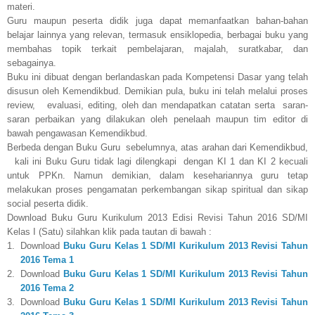
materi.
Guru maupun peserta didik juga dapat memanfaatkan bahan-bahan
belajar lainnya yang relevan, termasuk ensiklopedia, berbagai buku yang
membahas topik terkait pembelajaran, majalah, suratkabar, dan
sebagainya.
Buku ini dibuat dengan berlandaskan pada Kompetensi Dasar yang telah
disusun oleh Kemendikbud. Demikian pula, buku ini telah melalui proses
review, evaluasi, editing, oleh dan mendapatkan catatan serta saran-
saran perbaikan yang dilakukan oleh penelaah maupun tim editor di
bawah pengawasan Kemendikbud.
Berbeda dengan Buku Guru sebelumnya, atas arahan dari Kemendikbud,
kali ini Buku Guru tidak lagi dilengkapi dengan KI 1 dan KI 2 kecuali
untuk PPKn. Namun demikian, dalam kesehariannya guru tetap
melakukan proses pengamatan perkembangan sikap spiritual dan sikap
social peserta didik.
Download Buku Guru Kurikulum 2013 Edisi Revisi Tahun 2016 SD/MI
Kelas I (Satu) silahkan klik pada tautan di bawah :
1.
Download
Buku Guru Kelas 1 SD/MI Kurikulum 2013 Revisi Tahun
2016 Tema 1
2.
Download
Buku Guru Kelas 1 SD/MI Kurikulum 2013 Revisi Tahun
2016 Tema 2
3.
Download
Buku Guru Kelas 1 SD/MI Kurikulum 2013 Revisi Tahun