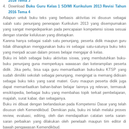
2016 Tema 3
4.
Download
Buku Guru Kelas 1 SD/MI Kurikulum 2013 Revisi Tahun
2016 Tema 4
Adapun untuk buku teks yang berbasis aktivitas ini disusun sebagai
salah satu penunjang penerapan Kurikulum 2013 yang disempurnakan
yang sangat mengedepankan pada pencapaian kompetensi siswa sesuai
dengan standar kelulusan yang ditetapkan.
Karena hanya sebagai salah satu penunjang, peserta didik maupun guru
tidak diharapkan menggunakan buku ini sebagai satu-satunya buku teks
yang menjadi acuan dalam proses belajar mengajar di kelas.
Buku ini lebih sebagai buku aktivitas siswa, yang membutuhkan buku-
buku penunjang guna memperkaya wawasan dan keterampilan peserta
didik. Jika perlu, bisa saja guru memanfaatkan buku-buku KTSP yang
sudah dimiliki sekolah sebagai penunjang, mengingat ia memang didisain
sebagai buku teks yang sarat materi. Guru maupun peserta didik juga
dapat memanfaatkan bahan-bahan belajar lainnya yg relevan, termasuk
ensiklopedia, berbagai buku yang membahas topik terkait pembelajaran,
majalah, surat kabar, dan sebagainya.
Buku ini dibuat dengan berlandaskan pada Kompetensi Dasar yang telah
disusun oleh Kemendikbud.
Demikian pula, buku ini telah melalui proses
review, evaluasi, editing, oleh dan mendapatkan catatan serta saran-
saran perbaikan yang dilakukan oleh penelaah maupun tim editor di
bawah pengawasan Kemendikbud.