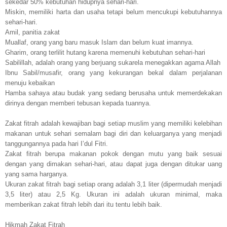
sekedar 50% kebutuhan hidupnya sehari-hari.
Miskin, memiliki harta dan usaha tetapi belum mencukupi kebutuhannya
sehari-hari.
Amil, panitia zakat
Muallaf, orang yang baru masuk Islam dan belum kuat imannya.
Gharim, orang terlilit hutang karena memenuhi kebutuhan sehari-hari
Sabilillah, adalah orang yang berjuang sukarela menegakkan agama Allah
Ibnu Sabil/musafir, orang yang kekurangan bekal dalam perjalanan
menuju kebaikan
Hamba sahaya atau budak yang sedang berusaha untuk memerdekakan
dirinya dengan memberi tebusan kepada tuannya.
Zakat fitrah adalah kewajiban bagi setiap muslim yang memiliki kelebihan
makanan untuk sehari semalam bagi diri dan keluarganya yang menjadi
tanggungannya pada hari I’dul Fitri.
Zakat fitrah berupa makanan pokok dengan mutu yang baik sesuai
dengan yang dimakan sehari-hari, atau dapat juga dengan ditukar uang
yang sama harganya.
Ukuran zakat fitrah bagi setiap orang adalah 3,1 liter (dipermudah menjadi
3,5 liter) atau 2,5 Kg. Ukuran ini adalah ukuran minimal, maka
memberikan zakat fitrah lebih dari itu tentu lebih baik.
Hikmah Zakat Fitrah