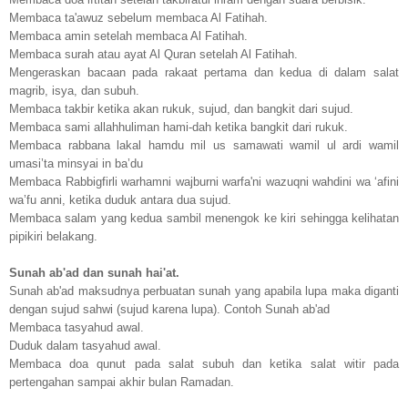
Membaca ta'awuz sebelum membaca Al Fatihah.
Membaca amin setelah membaca Al Fatihah.
Membaca surah atau ayat Al Quran setelah Al Fatihah.
Mengeraskan bacaan pada rakaat pertama dan kedua di dalam salat
magrib, isya, dan subuh.
Membaca takbir ketika akan rukuk, sujud, dan bangkit dari sujud.
Membaca sami allahhuliman hami-dah ketika bangkit dari rukuk.
Membaca rabbana lakal hamdu mil us samawati wamil ul ardi wamil
umasi’ta minsyai in ba’du
Membaca Rabbigfirli warhamni wajburni warfa'ni wazuqni wahdini wa ‘afini
wa’fu anni, ketika duduk antara dua sujud.
Membaca salam yang kedua sambil menengok ke kiri sehingga kelihatan
pipikiri belakang.
Sunah ab'ad dan sunah hai'at.
Sunah ab'ad maksudnya perbuatan sunah yang apabila lupa maka diganti
dengan sujud sahwi (sujud karena lupa). Contoh Sunah ab'ad
Membaca tasyahud awal.
Duduk dalam tasyahud awal.
Membaca doa qunut pada salat subuh dan ketika salat witir pada
pertengahan sampai akhir bulan Ramadan.