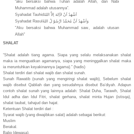
“aku bersaksi bahwa Tuhan adalah Allah, dan Nabi
Muhammad adalah utusannya”.
Syahadat Tauhidاَشْهَدُ اَنْ لاَاِلهَ اِلاَّ اللهُ
Syahadat Rasulوَاَشْهَدُ اَنَّ مُحَمَّدً ارَّسُوْ لُ اللهُ
"Aku bersaksi bahwa Muhammad saw., adalah utusan
Allah"
SHALAT
“Shalat adalah tiang agama. Siapa yang selalu melaksanakan shalat
maka ia menguatkan agamanya, siapa yang meninggalkan shalat maka
ia meruntuhkan keyakinannya (agama).” (hadis)
Shalat terdiri dari shalat wajib dan shalat sunah.
Sunah Rawatib (sunah yang mengiringi shalat wajib), Sebelum shalat
wajib disebut Qabliah dan yang sesudahnya disebut Ba’diyah. Adapun
contoh shalat sunah yang lainnya adalah: Shalat Duha, Tarawih, Shalat
Idul adha dan Idul Fitri, shalat gerhana, shalat minta Hujan (istisqa),
shalat taubat, tahajud dan hajat.
Ketentuan Shalat terdiri dari :
Syarat wajib (yang diwajibkan salat) adalah sebagai berikut:
Muslim
Berakal.
Balig (dewasa).