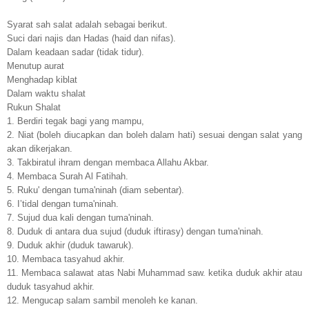
Syarat sah salat adalah sebagai berikut.
Suci dari najis dan Hadas (haid dan nifas).
Dalam keadaan sadar (tidak tidur).
Menutup aurat
Menghadap kiblat
Dalam waktu shalat
Rukun Shalat
1. Berdiri tegak bagi yang mampu,
2. Niat (boleh diucapkan dan boleh dalam hati) sesuai dengan salat yang
akan dikerjakan.
3. Takbiratul ihram dengan membaca Allahu Akbar.
4. Membaca Surah Al Fatihah.
5. Ruku' dengan tuma'ninah (diam sebentar).
6. I’tidal dengan tuma'ninah.
7. Sujud dua kali dengan tuma'ninah.
8. Duduk di antara dua sujud (duduk iftirasy) dengan tuma'ninah.
9. Duduk akhir (duduk tawaruk).
10. Membaca tasyahud akhir.
11. Membaca salawat atas Nabi Muhammad saw. ketika duduk akhir atau
duduk tasyahud akhir.
12. Mengucap salam sambil menoleh ke kanan.