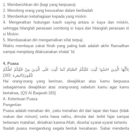
1. Membersihkan diri (bagi yang berpuasa)
2. Menolong orang yang kesusahan dalam beribadah
3. Memberikan kebahagiaan kepada yang miskin
4. Mengeratkan hubungan kasih saying antara si kaya dan miskin,
sehingga hilanglah perasaan sombong si kaya dan hilanglah perasaan iri
si Miskin.
5. Membiasakan diri mengamalkan sifat terpuji.
Waktu membayar zakat fitrah yang paling baik adalah akhir Ramadhan
sampai menjelang dilaksanakan shalat ‘Id.
4. Puasa
يَاأَيُّهَا الَّذِينَ ءَامَنُوا كُتِبَ عَلَيْكُمُ الصِّيَامُ كَمَا كُتِبَ عَلَى الَّذِينَ مِنْ قَبْلِكُمْ لَعَلَّكُمْ
تَتَّقُونَ(البقرة :183)
Hai orang-orang yang beriman, diwajibkan atas kamu berpuasa
sebagaimana diwajibkan atas orang-orang sebelum kamu agar kamu
bertakwa, (QS Al Baqarah:183)
A. Ketentuan Puasa
Pengertian
Puasa adalah menahan diri, yaitu menahan diri dari lapar dan haus (tidak
makan dan minum) serta hawa nafsu, dimulai dari terbit fajar sampai
terbenam matahari, diniatkan karena Allah, disertai syarat-syarat tertentu
Ibadah puasa mengandung segala bentuk kesabaran. Sabar menderita