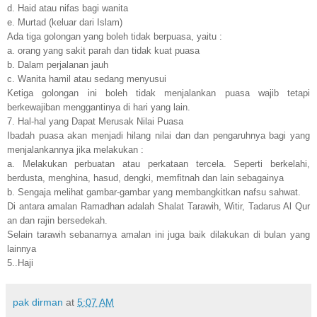
d. Haid atau nifas bagi wanita
e. Murtad (keluar dari Islam)
Ada tiga golongan yang boleh tidak berpuasa, yaitu :
a. orang yang sakit parah dan tidak kuat puasa
b. Dalam perjalanan jauh
c. Wanita hamil atau sedang menyusui
Ketiga golongan ini boleh tidak menjalankan puasa wajib tetapi
berkewajiban menggantinya di hari yang lain.
7. Hal-hal yang Dapat Merusak Nilai Puasa
Ibadah puasa akan menjadi hilang nilai dan dan pengaruhnya bagi yang
menjalankannya jika melakukan :
a. Melakukan perbuatan atau perkataan tercela. Seperti berkelahi,
berdusta, menghina, hasud, dengki, memfitnah dan lain sebagainya
b. Sengaja melihat gambar-gambar yang membangkitkan nafsu sahwat.
Di antara amalan Ramadhan adalah Shalat Tarawih, Witir, Tadarus Al Qur
an dan rajin bersedekah.
Selain tarawih sebanarnya amalan ini juga baik dilakukan di bulan yang
lainnya
5..Haji
pak dirman
at
5:07 AM