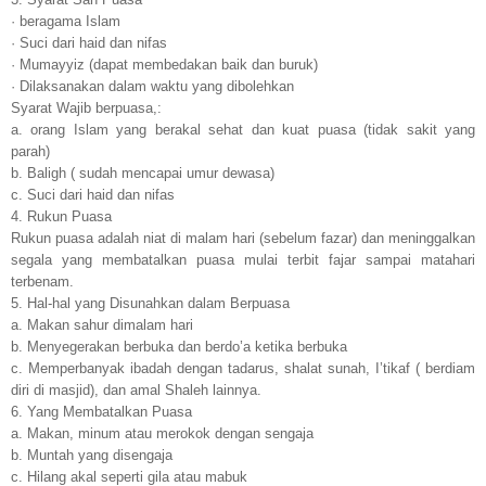
· beragama Islam
· Suci dari haid dan nifas
· Mumayyiz (dapat membedakan baik dan buruk)
· Dilaksanakan dalam waktu yang dibolehkan
Syarat Wajib berpuasa,:
a. orang Islam yang berakal sehat dan kuat puasa (tidak sakit yang
parah)
b. Baligh ( sudah mencapai umur dewasa)
c. Suci dari haid dan nifas
4. Rukun Puasa
Rukun puasa adalah niat di malam hari (sebelum fazar) dan meninggalkan
segala yang membatalkan puasa mulai terbit fajar sampai matahari
terbenam.
5. Hal-hal yang Disunahkan dalam Berpuasa
a. Makan sahur dimalam hari
b. Menyegerakan berbuka dan berdo’a ketika berbuka
c. Memperbanyak ibadah dengan tadarus, shalat sunah, I’tikaf ( berdiam
diri di masjid), dan amal Shaleh lainnya.
6. Yang Membatalkan Puasa
a. Makan, minum atau merokok dengan sengaja
b. Muntah yang disengaja
c. Hilang akal seperti gila atau mabuk