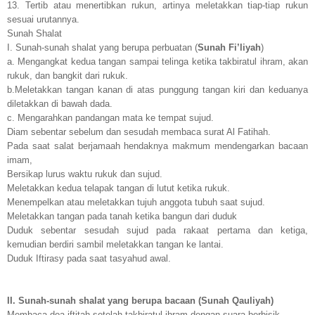
13. Tertib atau menertibkan rukun, artinya meletakkan tiap-tiap rukun
sesuai urutannya.
Sunah Shalat
I. Sunah-sunah shalat yang berupa perbuatan (
Sunah Fi’liyah
)
a. Mengangkat kedua tangan sampai telinga ketika takbiratul ihram, akan
rukuk, dan bangkit dari rukuk.
b.Meletakkan tangan kanan di atas punggung tangan kiri dan keduanya
diletakkan di bawah dada.
c. Mengarahkan pandangan mata ke tempat sujud.
Diam sebentar sebelum dan sesudah membaca surat Al Fatihah.
Pada saat salat berjamaah hendaknya makmum mendengarkan bacaan
imam,
Bersikap lurus waktu rukuk dan sujud.
Meletakkan kedua telapak tangan di lutut ketika rukuk.
Menempelkan atau meletakkan tujuh anggota tubuh saat sujud.
Meletakkan tangan pada tanah ketika bangun dari duduk
Duduk sebentar sesudah sujud pada rakaat pertama dan ketiga,
kemudian berdiri sambil meletakkan tangan ke lantai.
Duduk Iftirasy pada saat tasyahud awal.
II. Sunah-sunah shalat yang berupa bacaan (Sunah Qauliyah)
Membaca doa iftitah setelah takbiratul ihram dengan suara berbisik.