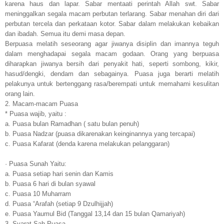
karena haus dan lapar. Sabar mentaati perintah Allah swt. Sabar
meninggalkan segala macam perbutan terlarang. Sabar menahan diri dari
perbutan tercela dan perkataan kotor. Sabar dalam melakukan kebaikan
dan ibadah. Semua itu demi masa depan.
Berpuasa melatih seseorang agar jiwanya disiplin dan imannya teguh
dalam menghadapai segala macam godaan. Orang yang berpuasa
diharapkan jiwanya bersih dari penyakit hati, seperti sombong, kikir,
hasud/dengki, dendam dan sebagainya. Puasa juga berarti melatih
pelakunya untuk bertenggang rasa/berempati untuk memahami kesulitan
orang lain.
2. Macam-macam Puasa
* Puasa wajib, yaitu :
a. Puasa bulan Ramadhan ( satu bulan penuh)
b. Puasa Nadzar (puasa dikarenakan keinginannya yang tercapai)
c. Puasa Kafarat (denda karena melakukan pelanggaran)
· Puasa Sunah Yaitu:
a. Puasa setiap hari senin dan Kamis
b. Puasa 6 hari di bulan syawal
c. Puasa 10 Muharram
d. Puasa “Arafah (setiap 9 Dzulhijjah)
e. Puasa Yaumul Bid (Tanggal 13,14 dan 15 bulan Qamariyah)
3. Syarat Sah Puasa